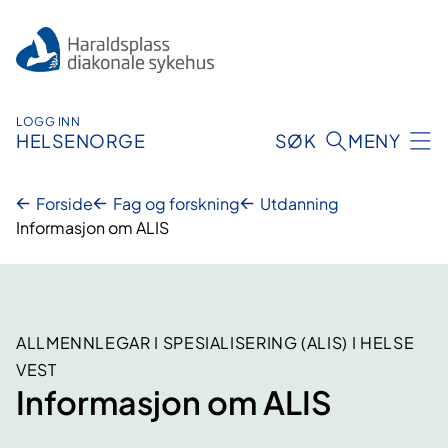
Hopp
til
innhold
LOGG INN
HELSENORGE
SØK
MENY
Forside
Fag og forskning
Utdanning
Informasjon om ALIS
ALLMENNLEGAR I SPESIALISERING (ALIS) I HELSE
VEST
Informasjon om ALIS