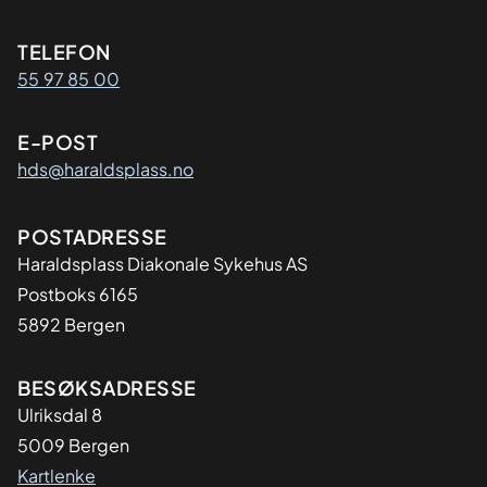
Kontaktinformasjon
TELEFON
55 97 85 00
E-POST
hds@haraldsplass.no
Adresse
POSTADRESSE
Haraldsplass Diakonale Sykehus AS
Postboks 6165
5892 Bergen
BESØKSADRESSE
Ulriksdal 8
5009 Bergen
Kartlenke