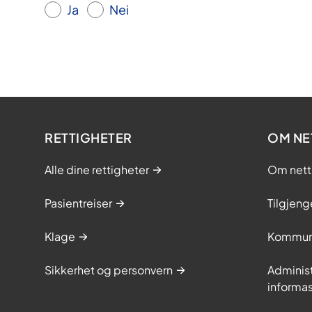
Ja
Nei
RETTIGHETER
OM NE
Alle dine rettigheter
Om nett
Pasientreiser
Tilgjeng
Klage
Kommun
Sikkerhet og personvern
Adminis
informa