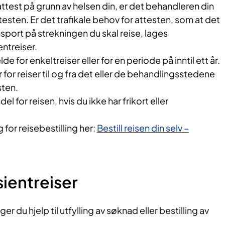
attest på grunn av helsen din, er det behandleren din
testen. Er det trafikale behov for attesten, som at det
nsport på strekningen du skal reise, lages
entreiser.
de for enkeltreiser eller for en periode på inntil ett år.
 for reiser til og fra det eller de behandlingsstedene
sten.
l for reisen, hvis du ikke har frikort eller
for reisebestilling her:
Bestill reisen din selv –
ientreiser
r du hjelp til utfylling av søknad eller bestilling av