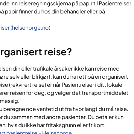
ende inn reiseregningsskjema på papir til Pasientreiser
papir finner du hos din behandler eller på
iser (helsenorge.no)
rganisert reise?
lsen din eller trafikale årsaker ikke kan reise med
øre selv eller bli kjørt, kan du ha rett på en organisert
ise (rekvirert reise) er når Pasientreiser i ditt lokale
rer reisen for deg, og velger det transportmiddelet
smessig.
 beregne noe ventetid ut fra hvor langt du må reise.
ser du sammen med andre pasienter. Du betaler kun
, hvis du ikke har fritaksgrunn eller frikort.
rt pasientreise – Helsenorge