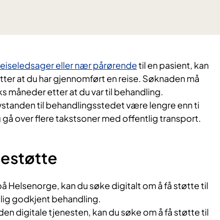
reiseledsager eller nær pårørende
til en pasient, kan
ter at du har gjennomført en reise. Søknaden må
s måneder etter at du var til behandling.
vstanden til behandlingsstedet være lengre enn ti
g gå over flere takstsoner med offentlig transport.
sestøtte
å Helsenorge, kan du søke digitalt om å få støtte til
ntlig godkjent behandling.
 den digitale tjenesten, kan du søke om å få støtte til