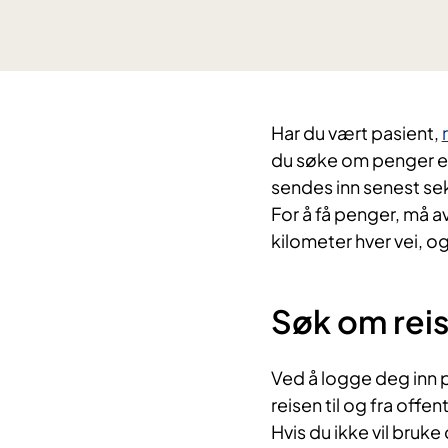
Har du vært pasient,
du søke om penger et
sendes inn senest sek
For å få penger, må a
kilometer hver vei, o
Søk om rei
Ved å logge deg inn p
reisen til og fra offe
Hvis du ikke vil bruke