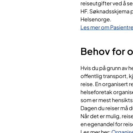
reiseutgifter ved å s
HF. Søknadsskjema på 
Helsenorge.
Les mer om Pasientre
Behov for o
Hvis du på grunn av he
offentlig transport, kj
reise. En organisert re
helseforetak organise
som er mest hensikt
Dagen du reiser må du
Når det er mulig, rei
en egenandel for reisen
Les mer her:
Organise