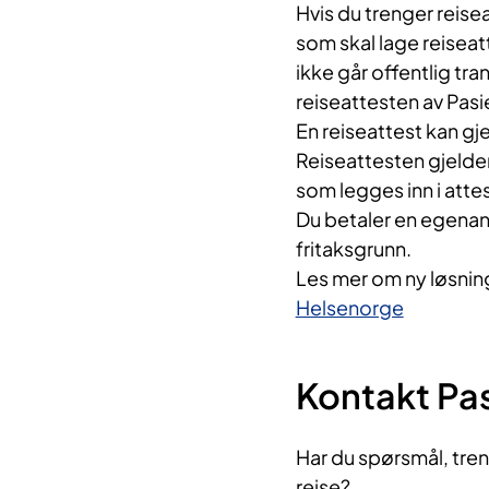
Hvis du trenger reise
som skal lage reiseat
ikke går offentlig tra
reiseattesten av Pasi
En reiseattest kan gjel
Reiseattesten gjelder
som legges inn i atte
Du betaler en egenande
fritaksgrunn.
Les mer om ny løsning 
Helsenorge
Kontakt Pas
Har du spørsmål, trenge
reise?