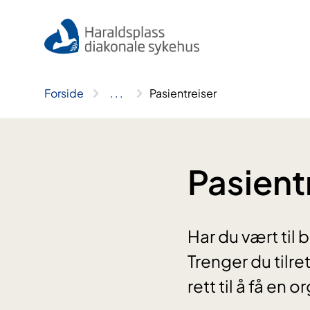
Hopp
til
innhold
Forside
..
.
Pasientreiser
Pasient
Har du vært til 
Trenger du tilre
rett til å få en o