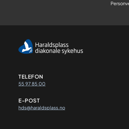
Personve
Kontaktinformasjon
TELEFON
55 97 85 00
E-POST
hds@haraldsplass.no