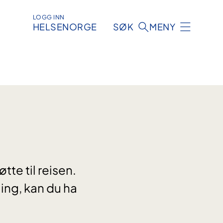
LOGG INN
HELSENORGE
SØK
MENY
te til reisen.
ling, kan du ha