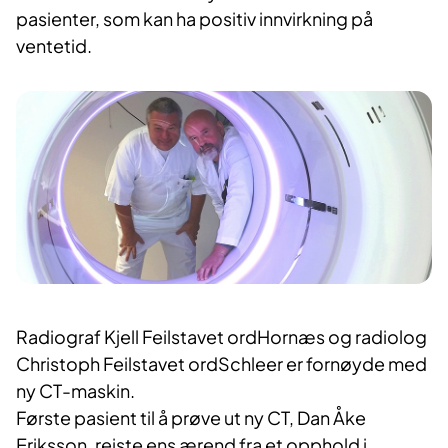
pasienter, som kan ha positiv innvirkning på
ventetid.
Radiograf Kjell Feilstavet ordHornæs og radiolog
Christoph Feilstavet ordSchleer er fornøyde med
ny CT-maskin.
Første pasient til å prøve ut ny CT, Dan Åke
Eriksson, reiste ens ærend fra et opphold i