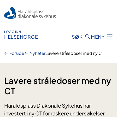
Hopp
til
innhold
LOGG INN
HELSENORGE
SØK
MENY
Forside
Nyheter
Lavere stråledoser med ny CT
Lavere stråledoser med ny
CT
Haraldsplass Diakonale Sykehus har
investert i ny CT for raskere undersøkelser