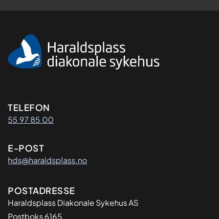
Kontaktinformasjon
TELEFON
55 97 85 00
E-POST
hds@haraldsplass.no
Adresse
POSTADRESSE
Haraldsplass Diakonale Sykehus AS
Postboks 6165