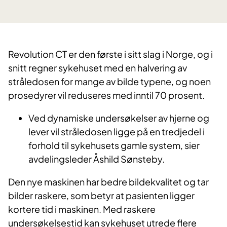
​Revolution CT er den første i sitt slag i Norge, og i
snitt regner sykehuset med en halvering av
stråledosen for mange av bilde typene, og noen
prosedyrer vil reduseres med inntil 70 prosent.
Ved dynamiske undersøkelser av hjerne og
lever vil stråledosen ligge på en tredjedel i
forhold til sykehusets gamle system, sier
avdelingsleder Åshild Sønsteby.
Den nye maskinen har bedre bildekvalitet og tar
bilder raskere, som betyr at pasienten ligger
kortere tid i maskinen. Med raskere
undersøkelsestid kan sykehuset utrede flere