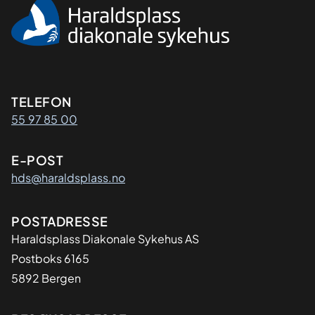
Kontaktinformasjon
TELEFON
55 97 85 00
E-POST
hds@haraldsplass.no
Adresse
POSTADRESSE
Haraldsplass Diakonale Sykehus AS
Postboks 6165
5892 Bergen