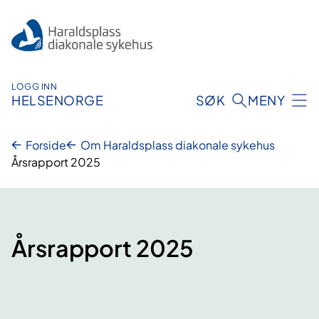
Hopp
til
innhold
LOGG INN
HELSENORGE
SØK
MENY
Forside
Om Haraldsplass diakonale sykehus
Årsrapport 2025
Årsrapport 2025