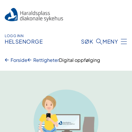
Hopp
til
innhold
LOGG INN
HELSENORGE
SØK
MENY
Forside
Rettigheter
Digital oppfølging