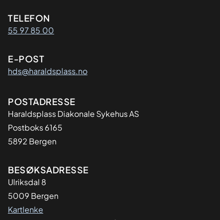
Kontaktinformasjon
TELEFON
55 97 85 00
E-POST
hds@haraldsplass.no
Adresse
POSTADRESSE
Haraldsplass Diakonale Sykehus AS
Postboks 6165
5892 Bergen
BESØKSADRESSE
Ulriksdal 8
5009 Bergen
Kartlenke