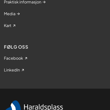
Praktisk informasjon
Helsenorge har
samlet
kvalitetssikrede apper,
Media
videoer og andre helseverktøy
som
støtter deg i hverdagen og i
Kart
behandlingsforløp.
FØLG OSS
Facebook
LinkedIn