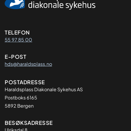
Kontaktinformasjon
TELEFON
55 97 85 00
E-POST
hds@haraldsplass.no
Adresse
POSTADRESSE
Haraldsplass Diakonale Sykehus AS
Postboks 6165
5892 Bergen
BESØKSADRESSE
Ulriksdal 8