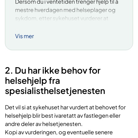
Dersom du i ventetiden trenger hjelp til å
mestre hverdagen med helseplager og
sykdom, etter sykehuset vurderer at
behovet for helsehjelp blir best ivaretatt
av andre enn spesialisthelsetjenesten,
Vis mer
kan du kontakte fastlegen, eller
kommunale tjenester som ikke krever
henvisning
2. Du har ikke behov for
frisklivssentralen
helsehjelp fra
rask psykisk helsehjelp
spesialisthelsetjenesten
Frisklivssentralen
Det vil si at sykehuset har vurdert at behovet for
Frisklivssentral er en kommunal
helsehjelp blir best ivaretatt av fastlegen eller
helsetjeneste for deg som har økt risiko
andre deler av helsetjenesten.
for sykdom eller som allerede har en
Kopi av vurderingen, og eventuelle senere
sykdom.
Her kan du få støtte fra