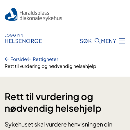
Hopp
til
innhold
LOGG INN
HELSENORGE
SØK
MENY
Forside
Rettigheter
Rett til vurdering og nødvendig helsehjelp
Rett til vurdering og
nødvendig helsehjelp
Sykehuset skal vurdere henvisningen din