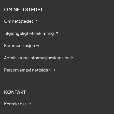
lavterskel behandlingstilbud for personer
OM NETTSTEDET
over 16 år med ulike typer angst, og mild
eller moderat depresjon. Her kan du også
Om nettstedet
få hjelp med søvnproblemer og
begynnende rusmiddelproblemer.
Tilgjengelighetserklæring
For mer informasjon, se: Psykisk
Kommunikasjon
helsehjelp for voksne - Helsenorge
Administrere informasjonskapsler
Digitale tilbud på Helsenorge
Personvern på nettsiden
Du finner
gratis og kunnskapsbaserte
verktøy og råd hvis du vil endre en
vane
, eller bare trenger informasjon
KONTAKT
om hvilke små grep du selv kan gjøre
for litt bedre helse på helsenorge
Kontakt oss
(helsenorge.no).