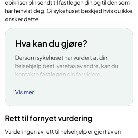
epikriser blir sendt til fastlegen din og til den som
helsepersonell til å endre levevaner og
har henvist deg. Gi sykehuset beskjed hvis du ikke
mestre hverdagen med helseplager.
ønsker dette.
Frisklivssentralen har både individuelle og
gruppebaserte tilbud og kan hjelpe deg
Hva kan du gjøre?
til å:
Dersom sykehuset har vurdert at din
bli mer fysisk aktiv
helsehjelp best ivaretas av andre, kan du
få et sunnere kosthold
kontakte
fastlegen
din for videre
oppfølging.
sove bedre
Vis mer
slutte med snus eller røyk
Dersom du trenger hjelp til å endre
levevaner eller mestre hverdagen med
få det bedre psykisk
sykdom kan du også ta direkte kontakt
Rett til fornyet vurdering
mestre hverdagen med helseplager
med kommunale helsetjenester som ikke
krever henvisning:
Vurderingen av rett til helsehjelp er gjort av en
Å delta i tilbudet kan minske risikoen for å