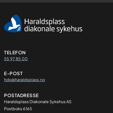
Kontaktinformasjon
TELEFON
55 97 85 00
E-POST
hds@haraldsplass.no
Adresse
POSTADRESSE
Haraldsplass Diakonale Sykehus AS
Postboks 6165