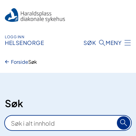
Hopp
til
innhold
LOGG INN
HELSENORGE
SØK
MENY
Forside
Søk
Søk
S
ø
k