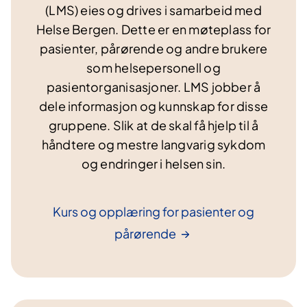
d
(LMS) eies og drives i samarbeid med
e
Helse Bergen. Dette er en møteplass for
pasienter, pårørende og andre brukere
som helsepersonell og
pasientorganisasjoner. LMS jobber å
dele informasjon og kunnskap for disse
gruppene. Slik at de skal få hjelp til å
håndtere og mestre langvarig sykdom
og endringer i helsen sin.
Kurs og opplæring for pasienter og
pårørende