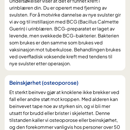
Undersøkelser viser at det er funnet kreft i
urinblæren din. Du er operert med fjerning av
svulsten. For å motvirke dannelse av nye svulster gir
vi av og til instillasjon med BCG (Bacillus Calmette
Guerin) i urinblæren. BCG-preparatet er laget av
levende, men svekkede BCG-bakterier. Bakterien
som brukes er den samme som brukes ved
vaksinasjon mot tuberkulose. Behandlingen brukes
ved overfladisk voksende kreft med tendens til
nye svulster etter operasjon.
Beinskjørhet (osteoporose)
Et sterkt beinvev gjør at knoklene ikke brekker ved
fall eller andre støt mot kroppen. Med alderen kan
beinvevet tape noe av styrken sin, og vi bli mer
utsatt for brudd eller brister i skjelettet. Denne
tilstanden kaller vi osteoporose eller beinskjørhet,
og den forekommer vanligvis hos personer over 50