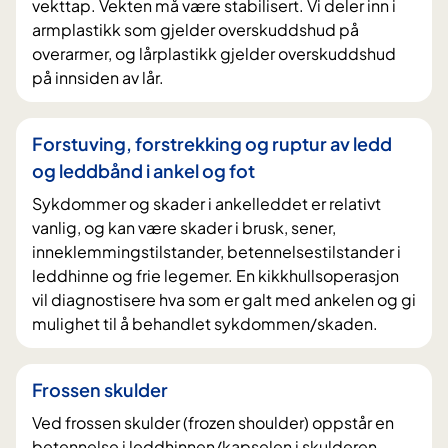
vekttap. Vekten må være stabilisert. Vi deler inn i
armplastikk som gjelder overskuddshud på
overarmer, og lårplastikk gjelder overskuddshud
på innsiden av lår.
Forstuving, forstrekking og ruptur av ledd
og leddbånd i ankel og fot
Sykdommer og skader i ankelleddet er relativt
vanlig, og kan være skader i brusk, sener,
inneklemmingstilstander, betennelsestilstander i
leddhinne og frie legemer. En kikkhullsoperasjon
vil diagnostisere hva som er galt med ankelen og gi
mulighet til å behandlet sykdommen/skaden.
Frossen skulder
Ved frossen skulder (frozen shoulder) oppstår en
betennelse i leddhinnen/kapselen i skulderen.