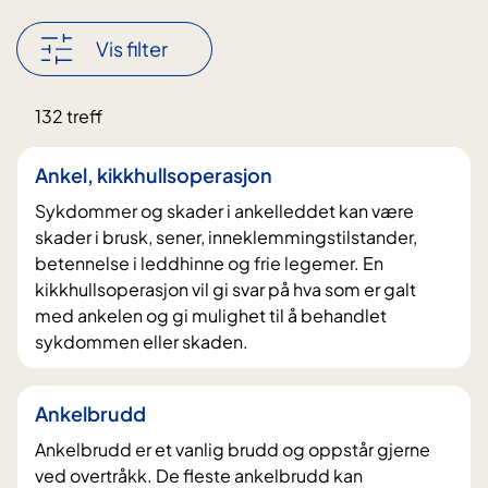
k
i
Vis filter
d
e
Nullstill
132 treff
t
filter
t
Ankel, kikkhullsoperasjon
e
Sykdommer og skader i ankelleddet kan være
i
skader i brusk, sener, inneklemmingstilstander,
n
betennelse i leddhinne og frie legemer. En
n
kikkhullsoperasjon vil gi svar på hva som er galt
h
med ankelen og gi mulighet til å behandlet
o
sykdommen eller skaden.
l
d
Ankelbrudd
e
Ankelbrudd er et vanlig brudd og oppstår gjerne
t
ved overtråkk. De fleste ankelbrudd kan