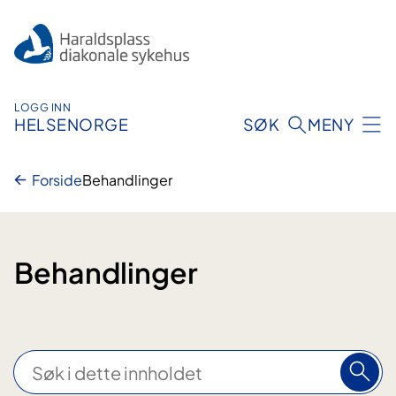
Hopp
til
innhold
LOGG INN
HELSENORGE
SØK
MENY
Forside
Behandlinger
Behandlinger
S
ø