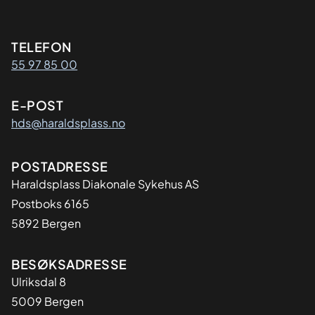
Kontaktinformasjon
TELEFON
55 97 85 00
E-POST
hds@haraldsplass.no
Adresse
POSTADRESSE
Haraldsplass Diakonale Sykehus AS
Postboks 6165
5892 Bergen
BESØKSADRESSE
Ulriksdal 8
5009 Bergen