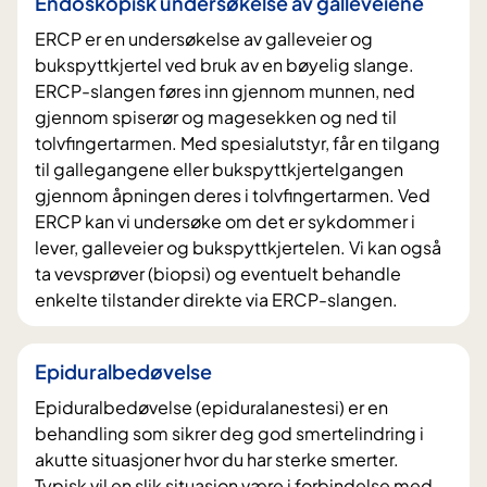
Endoskopisk undersøkelse av galleveiene
ERCP er en undersøkelse av galleveier og
bukspyttkjertel ved bruk av en bøyelig slange.
ERCP-slangen føres inn gjennom munnen, ned
gjennom spiserør og magesekken og ned til
tolvfingertarmen. Med spesialutstyr, får en tilgang
til gallegangene eller bukspyttkjertelgangen
gjennom åpningen deres i tolvfingertarmen. Ved
ERCP kan vi undersøke om det er sykdommer i
lever, galleveier og bukspyttkjertelen. Vi kan også
ta vevsprøver (biopsi) og eventuelt behandle
enkelte tilstander direkte via ERCP-slangen.
Epiduralbedøvelse
Epiduralbedøvelse (epiduralanestesi) er en
behandling som sikrer deg god smertelindring i
akutte situasjoner hvor du har sterke smerter.
Typisk vil en slik situasjon være i forbindelse med