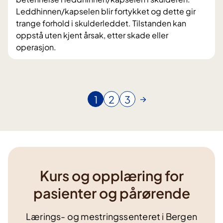
Leddhinnen/kapselen blir fortykket og dette gir
trange forhold i skulderleddet. Tilstanden kan
oppstå uten kjent årsak, etter skade eller
operasjon.
1
2
3
N
G
G
å
å
å
v
t
t
æ
i
i
r
l
l
e
s
s
n
i
i
Kurs og opplæring for
d
d
d
pasienter og pårørende
e
e
e
s
Lærings- og mestringssenteret i Bergen
i