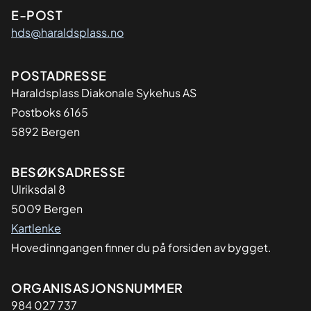
E-POST
hds@haraldsplass.no
Adresse
POSTADRESSE
Haraldsplass Diakonale Sykehus AS
Postboks 6165
5892 Bergen
BESØKSADRESSE
Ulriksdal 8
5009 Bergen
Kartlenke
Hovedinngangen finner du på forsiden av bygget.
Organisasjon
ORGANISASJONSNUMMER
984 027 737