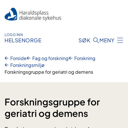
Hopp
til
innhold
LOGG INN
HELSENORGE
SØK
MENY
Forside
Fag og forskning
Forskning
Forskningsmiljø
Forskningsgruppe for geriatri og demens
Forskningsgruppe for
geriatri og demens