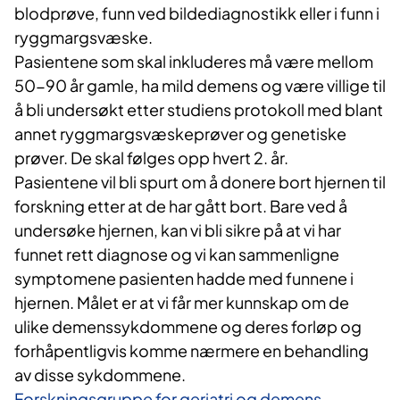
blodprøve, funn ved bildediagnostikk eller i funn i
ryggmargsvæske.
Pasientene som skal inkluderes må være mellom
50-90 år gamle, ha mild demens og være villige til
å bli undersøkt etter studiens protokoll med blant
annet ryggmargsvæskeprøver og genetiske
prøver. De skal følges opp hvert 2. år.
Pasientene vil bli spurt om å donere bort hjernen til
forskning etter at de har gått bort. Bare ved å
undersøke hjernen, kan vi bli sikre på at vi har
funnet rett diagnose og vi kan sammenligne
symptomene pasienten hadde med funnene i
hjernen. Målet er at vi får mer kunnskap om de
ulike demenssykdommene og deres forløp og
forhåpentligvis komme nærmere en behandling
av disse sykdommene.
Forskningsgruppe for geriatri og demens