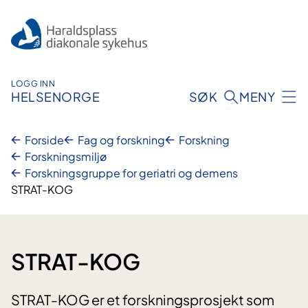
Hopp
til
innhold
LOGG INN
HELSENORGE
SØK
MENY
Forside
Fag og forskning
Forskning
Forskningsmiljø
Forskningsgruppe for geriatri og demens
STRAT-KOG
STRAT-KOG
STRAT-KOG er et forskningsprosjekt som