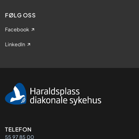
FØLG OSS
Facebook
LinkedIn
Kontaktinformasjon
TELEFON
55 97 85 00