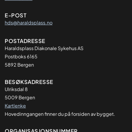
E-POST
hds@haraldsplass.no
Adresse
POSTADRESSE
Haraldsplass Diakonale Sykehus AS
Postboks 6165
5892 Bergen
BESØKSADRESSE
Ulriksdal 8
5009 Bergen
Kartlenke
Hovedinngangen finner du på forsiden av bygget.
ORGANISASJONSNUMMER