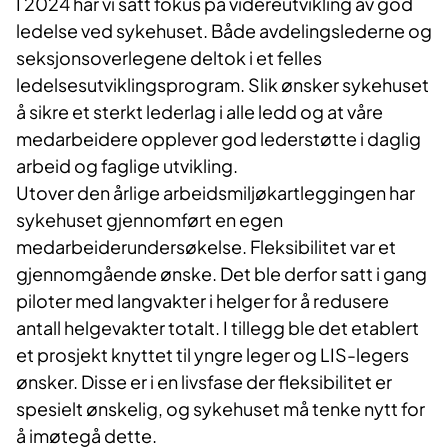
I 2024 har vi satt fokus på videreutvikling av god
ledelse ved sykehuset. Både avdelingslederne og
seksjonsoverlegene deltok i et felles
ledelsesutviklingsprogram. Slik ønsker sykehuset
å sikre et sterkt lederlag i alle ledd og at våre
medarbeidere opplever god lederstøtte i daglig
arbeid og faglige utvikling.
Utover den årlige arbeidsmiljøkartleggingen har
sykehuset gjennomført en egen
medarbeiderundersøkelse. Fleksibilitet var et
gjennomgående ønske. Det ble derfor satt i gang
piloter med langvakter i helger for å redusere
antall helgevakter totalt. I tillegg ble det etablert
et prosjekt knyttet til yngre leger og LIS-legers
ønsker. Disse er i en livsfase der fleksibilitet er
spesielt ønskelig, og sykehuset må tenke nytt for
å imøtegå dette.