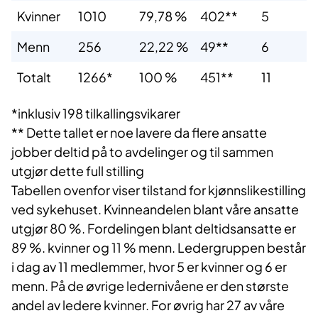
Kvinner
1010
79,78 %
402**
5
Menn
256
22,22 %
49**
6
Totalt
1266*
100 %
451**
11
*inklusiv 198 tilkallingsvikarer
** Dette tallet er noe lavere da flere ansatte
jobber deltid på to avdelinger og til sammen
utgjør dette full stilling
Tabellen ovenfor viser tilstand for kjønnslikestilling
ved sykehuset. Kvinneandelen blant våre ansatte
utgjør 80 %. Fordelingen blant deltidsansatte er
89 %. kvinner og 11 % menn. Ledergruppen består
i dag av 11 medlemmer, hvor 5 er kvinner og 6 er
menn. På de øvrige ledernivåene er den største
andel av ledere kvinner. For øvrig har 27 av våre