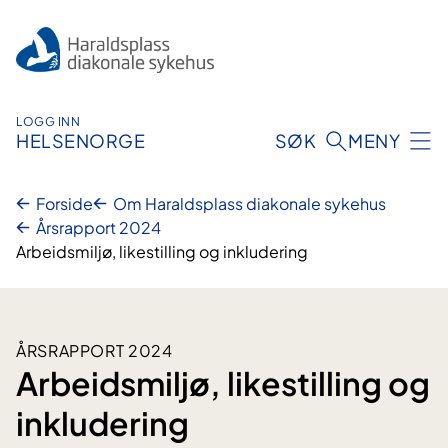
Hopp
til
innhold
LOGG INN
HELSENORGE
SØK
MENY
Forside
Om Haraldsplass diakonale sykehus
Årsrapport 2024
Arbeidsmiljø, likestilling og inkludering
ÅRSRAPPORT 2024
Arbeidsmiljø, likestilling og
inkludering