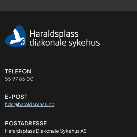
Kontaktinformasjon
TELEFON
55 97 85 00
E-POST
hds@haraldsplass.no
Adresse
POSTADRESSE
Haraldsplass Diakonale Sykehus AS