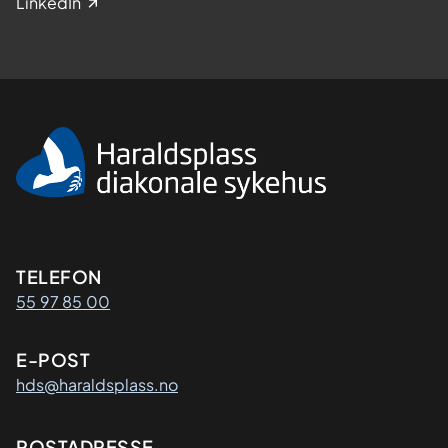
LinkedIn
Kontaktinformasjon
TELEFON
55 97 85 00
E-POST
hds@haraldsplass.no
POSTADRESSE