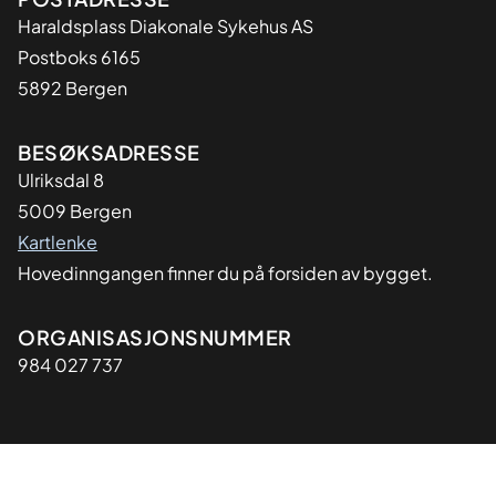
Adresse
Haraldsplass Diakonale Sykehus AS
Postboks 6165
5892 Bergen
BESØKSADRESSE
Ulriksdal 8
5009 Bergen
Kartlenke
Hovedinngangen finner du på forsiden av bygget.
Organisasjon
ORGANISASJONSNUMMER
984 027 737