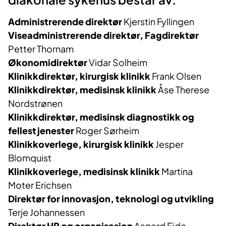
Administrerende direktør
Kjerstin Fyllingen
Viseadministrerende direktør, Fagdirektør
Petter Thornam
Økonomidirektør
Vidar Solheim
Klinikkdirektør, kirurgisk klinikk
Frank Olsen
Klinikkdirektør, medisinsk klinikk
Åse Therese
Nordstrønen
Klinikkdirektør, medisinsk diagnostikk og
fellestjenester
Roger Sørheim
Klinikkoverlege, kirurgisk klinikk
Jesper
Blomquist
Klinikkoverlege, medisinsk klinikk
Martina
Moter Erichsen
Direktør for innovasjon, teknologi og utvikling
Terje Johannessen
Direktør HR og organisasjon
Asgerd Eide