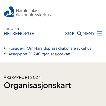
Hopp
til
innhold
LOGG INN
HELSENORGE
SØK
MENY
Forside
Om Haraldsplass diakonale sykehus
Årsrapport 2024
Organisasjonskart
ÅRSRAPPORT 2024
Organisasjonskart