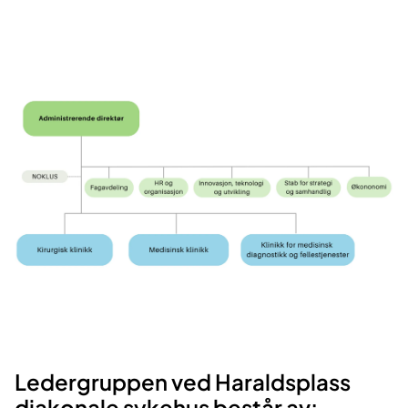
Ledergruppen ved Haraldsplass
diakonale sykehus består av: