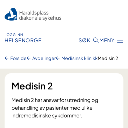
Hopp
til
innhold
LOGG INN
HELSENORGE
SØK
MENY
Forside
Avdelinger
Medisinsk klinikk
Medisin 2
Medisin 2
Medisin 2 har ansvar for utredning og
behandling av pasienter med ulike
indremedisinske sykdommer.