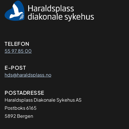
Kontaktinformasjon
TELEFON
55 97 85 00
E-POST
hds@haraldsplass.no
Adresse
POSTADRESSE
Haraldsplass Diakonale Sykehus AS
Postboks 6165
5892 Bergen