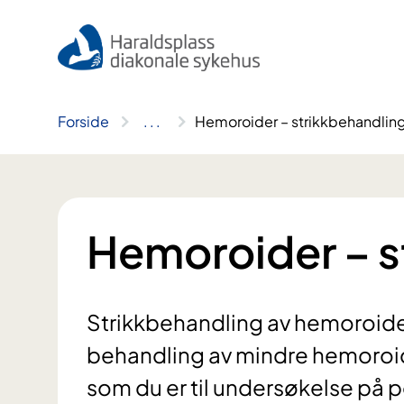
Hopp
til
innhold
Forside
..
.
Hemoroider – strikkbehandlin
Hemoroider – s
Strikkbehandling av hemoroider
behandling av mindre hemoroide
som du er til undersøkelse på po