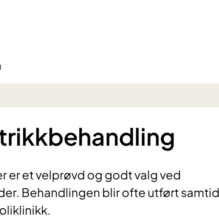
g
trikkbehandling
 er et velprøvd og godt valg ved
r. Behandlingen blir ofte utført samtid
liklinikk.