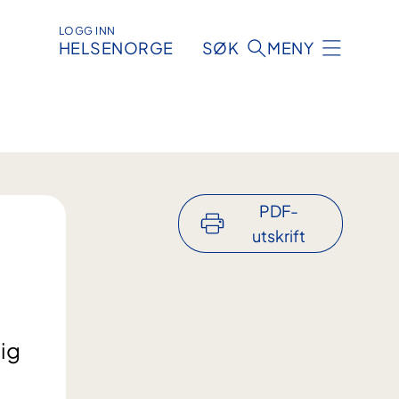
LOGG INN
HELSENORGE
SØK
MENY
PDF-
utskrift
ig