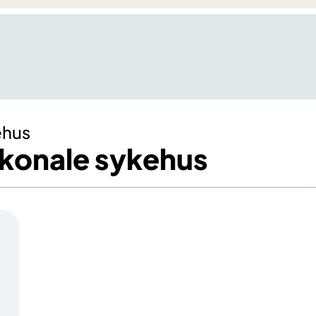
ehus
akonale sykehus