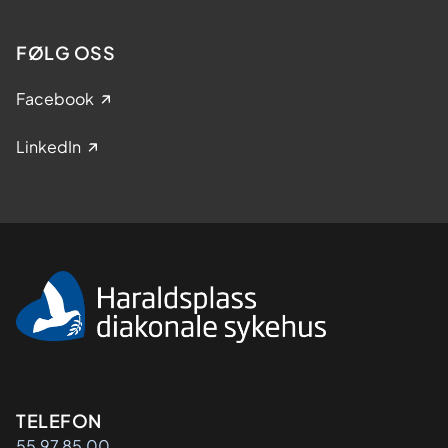
FØLG OSS
Facebook
LinkedIn
Kontaktinformasjon
TELEFON
55 97 85 00