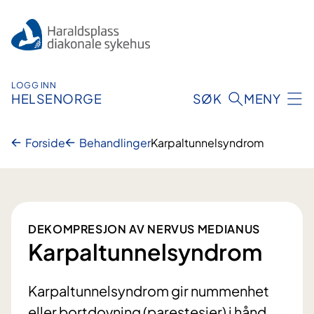
Hopp
til
innhold
LOGG INN
HELSENORGE
SØK
MENY
Forside
Behandlinger
Karpaltunnelsyndrom
DEKOMPRESJON AV NERVUS MEDIANUS
Karpaltunnelsyndrom
Karpaltunnelsyndrom gir nummenhet
eller bortdovning (parestesier) i hånd