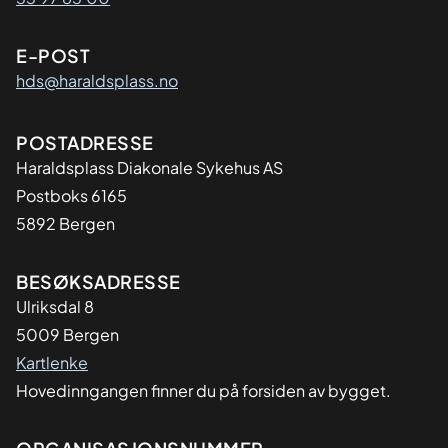
E-POST
hds@haraldsplass.no
Adresse
POSTADRESSE
Haraldsplass Diakonale Sykehus AS
Postboks 6165
5892 Bergen
BESØKSADRESSE
Ulriksdal 8
5009 Bergen
Kartlenke
Hovedinngangen finner du på forsiden av bygget.