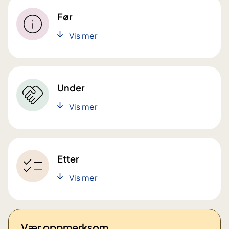
Før
Vis mer
Under
Vis mer
Etter
Vis mer
Vær oppmerksom