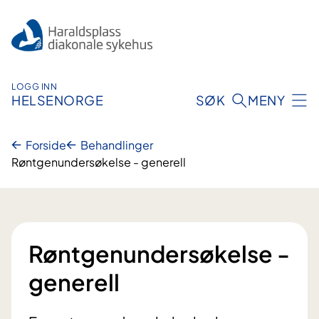
Hopp
til
innhold
LOGG INN
HELSENORGE
SØK
MENY
Forside
Behandlinger
Røntgenundersøkelse - generell
Røntgenundersøkelse -
generell