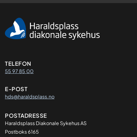
Kontaktinformasjon
TELEFON
55 97 85 00
E-POST
hds@haraldsplass.no
Adresse
POSTADRESSE
Haraldsplass Diakonale Sykehus AS
Postboks 6165