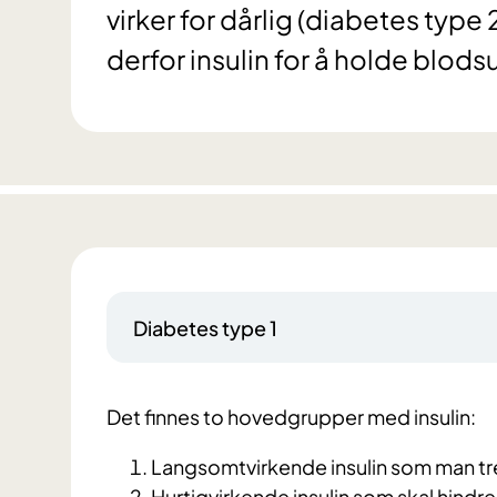
virker for dårlig (diabetes ty
derfor insulin for å holde blods
Diabetes type 1
Det finnes to hovedgrupper med insulin:
Langsomtvirkende insulin som man treng
Hurtigvirkende insulin som skal hindre 