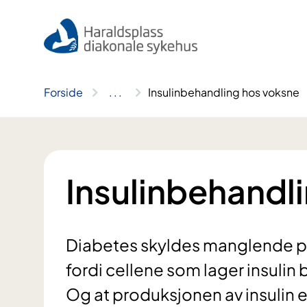
Hopp
til
innhold
Forside
..
.
Insulinbehandling hos voksne
Insulinbehandl
Diabetes skyldes manglende pro
fordi cellene som lager insulin b
Og at produksjonen av insulin er 