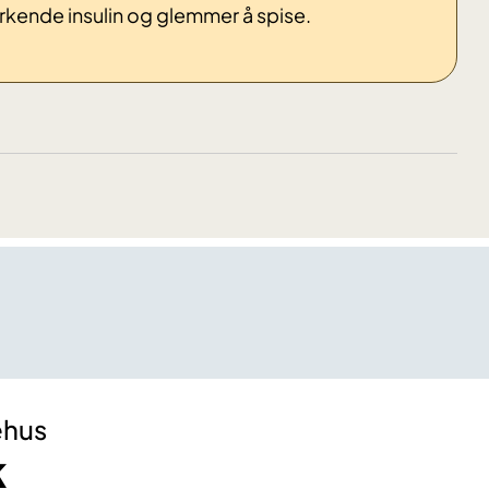
irkende insulin og glemmer å spise.
ehus
k