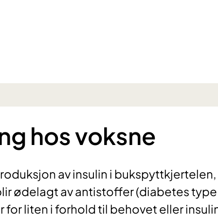
ing hos voksne
duksjon av insulin i bukspyttkjertelen,
lir ødelagt av antistoffer (diabetes type 
for liten i forhold til behovet eller insuli