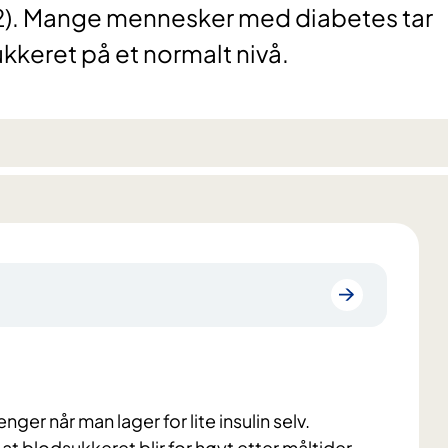
pe 2). Mange mennesker med diabetes tar
ukkeret på et normalt nivå.
er når man lager for lite insulin selv.
at blodsukkeret blir for høyt etter måltider.