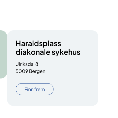
Haraldsplass
diakonale sykehus
Ulriksdal 8
5009 Bergen
Finn frem