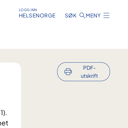
LOGG INN
HELSENORGE
SØK
MENY
PDF-
utskrift
1).
net