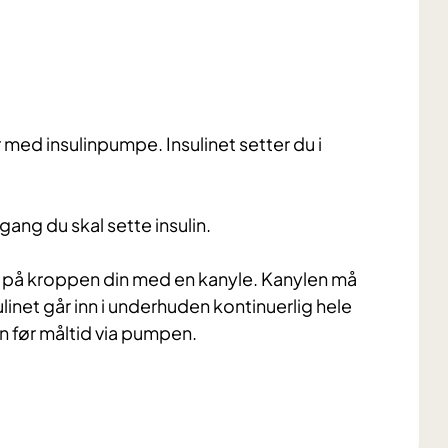
r med insulinpumpe. Insulinet setter du i
ang du skal sette insulin.
n på kroppen din med en kanyle. Kanylen må
net går inn i underhuden kontinuerlig hele
in før måltid via pumpen.