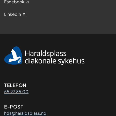
Facebook
LinkedIn
Kontaktinformasjon
TELEFON
55 97 85 00
E-POST
hds@haraldsplass.no