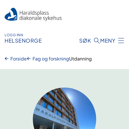
Hopp
til
innhold
LOGG INN
HELSENORGE
SØK
MENY
Forside
Fag og forskning
Utdanning