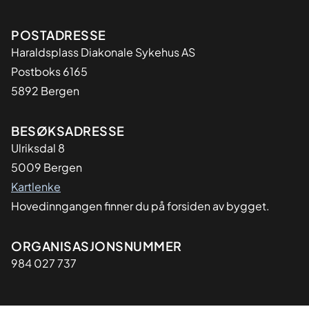
Adresse
POSTADRESSE
Haraldsplass Diakonale Sykehus AS
Postboks 6165
5892 Bergen
BESØKSADRESSE
Ulriksdal 8
5009 Bergen
Kartlenke
Hovedinngangen finner du på forsiden av bygget.
Organisasjon
ORGANISASJONSNUMMER
984 027 737